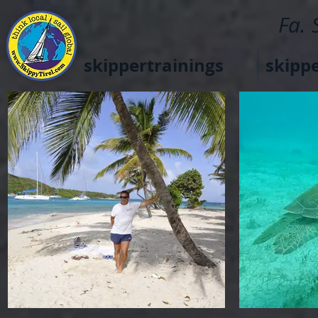
Fa. 
skippertrainings
skipp