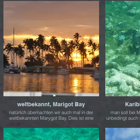
Palmenstrand organisiert
auch von sein
weltbekannt, Marigot Bay
Karib
natürlich übernachten wir auch mal in der
man soll bei M
weltbekannten Marygot Bay. Dies ist eine
unbedingt auch
traumhafte Karibikbucht, früher war es auch
viele bunte Fi
ein Piratenversteck
sonst nur aus T