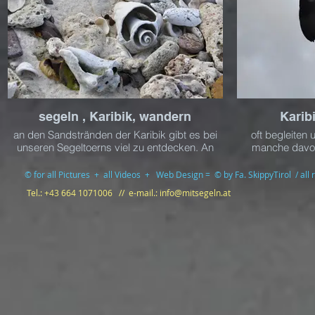
segeln , Karibik, wandern
Karib
an den Sandstränden der Karibik gibt es bei
oft begleiten 
unseren Segeltoerns viel zu entdecken. An
manche davon
diesem Strand gibt es viele Riffreste und
herunter und 
Muscheln zu beobachten
aufgeschre
© for all Pictures + all Videos + Web Design = © by Fa. SkippyTirol / all 
Tel.: +43 664 1071006 // e-mail.:
info@mitsegeln.at