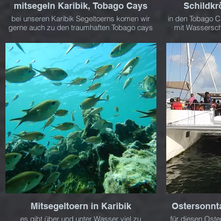
mitsegeln Karibik, Tobago Cays
Schildkr
bei unseren Karibik Segeltoerns komen wir
in den Tobago Cays
gerne auch zu den traumhaften Tobago cays
mit Wassersch
nicht jagen und
Mitsegeltoern in Karibik
Ostersonnt
es gibt über und unter Wasser viel zu
für diesen Ost