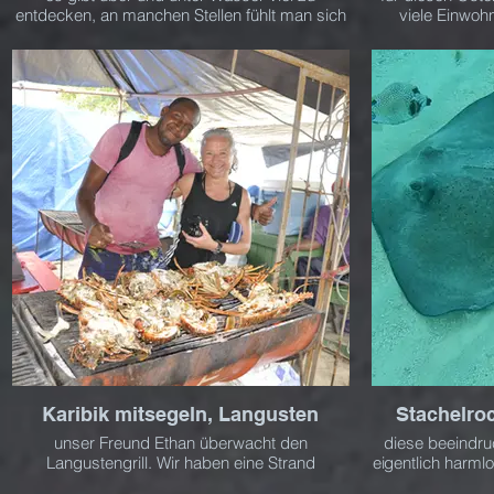
entdecken, an manchen Stellen fühlt man sich
viele Einwoh
wie in einem tollen Aquarium
versammelt, s
Island und 
Karibik mitsegeln, Langusten
Stachelro
unser Freund Ethan überwacht den
diese beeindru
Langustengrill. Wir haben eine Strand
eigentlich harm
Grillparty - mit späterem Sonnenuntergang am
nie den Flucht